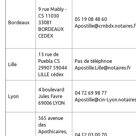
9 rue Mably -
CS 11030
05 19 08 48 60
Bordeaux
33081
Apostille@crnbdx.notaires.f
BORDEAUX
CEDEX
13 rue de
Puebla CS
Pas de téléphnoe
Lille
29907 59044
Apostille.Lille@notaires.fr
LILLE cédex
4 boulevard
04 72 69 98 77
Lyon
Jules Favre
Apostille@cin-Lyon.notaires
69006 LYON
565 avenue
des
Apothicaires,
04 12 03 00 70