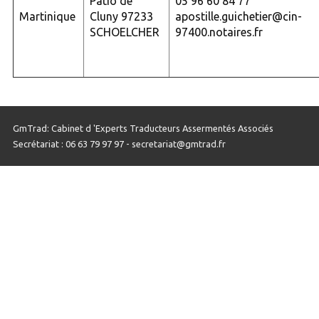
Patio de
05 96 60 84 77
Martinique
Cluny 97233
apostille.guichetier@cin-
SCHOELCHER
97400.notaires.fr
GmTrad: Cabinet d 'Experts Traducteurs Assermentés Associés
Secrétariat : 06 63 79 97 97 - secretariat@gmtrad.fr