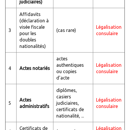
judiciaires)
Affidavits
(déclaration à
visée fiscale
Légalisation
3
(cas rare)
pour les
consulaire
doubles
nationalités)
actes
authentiques
Légalisation
4
Actes notariés
ou copies
consulaire
d'acte
diplômes,
casiers
Actes
Légalisation
5
judiciaires,
administratifs
consulaire
certificats de
nationalité, ...
Certificats de
Légalisation