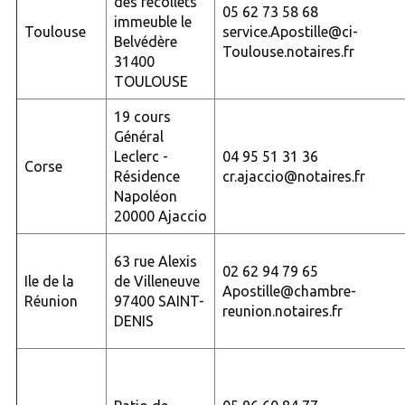
des récollets
05 62 73 58 68
immeuble le
Toulouse
service.Apostille@ci-
Belvédère
Toulouse.notaires.fr
31400
TOULOUSE
19 cours
Général
Leclerc -
04 95 51 31 36
Corse
Résidence
cr.ajaccio@notaires.fr
Napoléon
20000 Ajaccio
63 rue Alexis
02 62 94 79 65
Ile de la
de Villeneuve
Apostille@chambre-
Réunion
97400 SAINT-
reunion.notaires.fr
DENIS