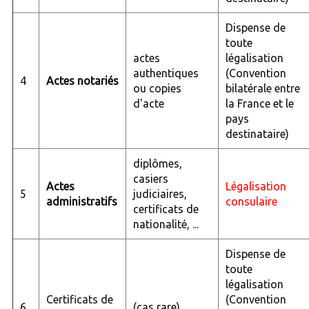
Dispense de
toute
actes
légalisation
authentiques
(Convention
4
Actes notariés
ou copies
bilatérale entre
d'acte
la France et le
pays
destinataire)
diplômes,
casiers
Actes
Légalisation
5
judiciaires,
administratifs
consulaire
certificats de
nationalité, ...
Dispense de
toute
légalisation
Certificats de
(Convention
6
(cas rare)