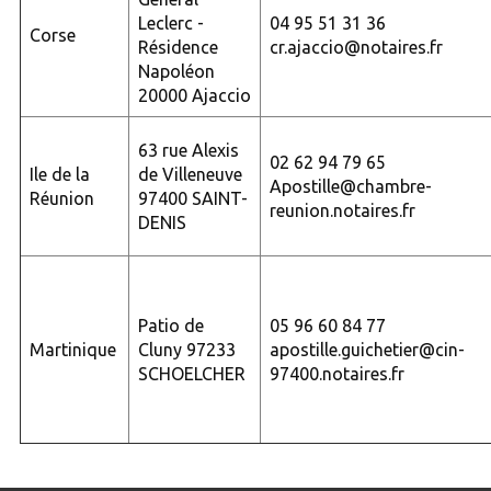
Leclerc -
04 95 51 31 36
Corse
Résidence
cr.ajaccio@notaires.fr
Napoléon
20000 Ajaccio
63 rue Alexis
02 62 94 79 65
Ile de la
de Villeneuve
Apostille@chambre-
Réunion
97400 SAINT-
reunion.notaires.fr
DENIS
Patio de
05 96 60 84 77
Martinique
Cluny 97233
apostille.guichetier@cin-
SCHOELCHER
97400.notaires.fr