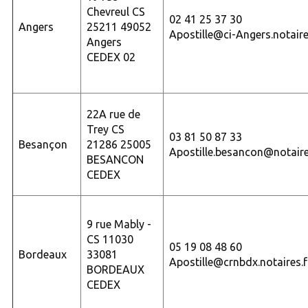
Chevreul CS
02 41 25 37 30
Angers
25211 49052
Apostille@ci-Angers.notaire
Angers
CEDEX 02
22A rue de
Trey CS
03 81 50 87 33
Besançon
21286 25005
Apostille.besancon@notaire
BESANCON
CEDEX
9 rue Mably -
CS 11030
05 19 08 48 60
Bordeaux
33081
Apostille@crnbdx.notaires.f
BORDEAUX
CEDEX