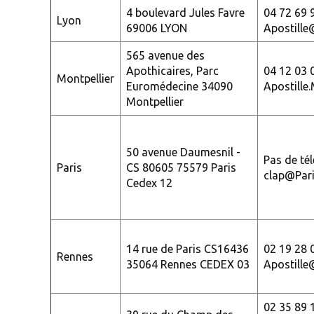
4 boulevard Jules Favre
04 72 69 
Lyon
69006 LYON
Apostille
565 avenue des
Apothicaires, Parc
04 12 03 
Montpellier
Euromédecine 34090
Apostille
Montpellier
50 avenue Daumesnil -
Pas de té
Paris
CS 80605 75579 Paris
clap@Pari
Cedex 12
14 rue de Paris CS16436
02 19 28 
Rennes
35064 Rennes CEDEX 03
Apostille
02 35 89 