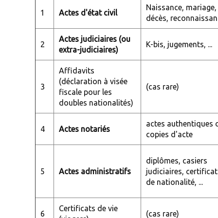
Naissance, mariage,
1
Actes d'état civil
décès, reconnaissan
Actes judiciaires (ou
2
K-bis, jugements, ...
extra-judiciaires)
Affidavits
(déclaration à visée
3
(cas rare)
fiscale pour les
doubles nationalités)
actes authentiques 
4
Actes notariés
copies d'acte
diplômes, casiers
5
Actes administratifs
judiciaires, certifica
de nationalité, ...
Certificats de vie
6
(cas rare)