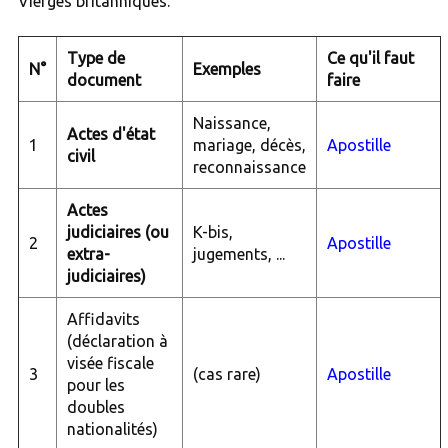
Vierges britanniques.
Type de
Ce qu'il faut
N°
Exemples
document
faire
Naissance,
Actes d'état
1
mariage, décès,
Apostille
civil
reconnaissance
Actes
judiciaires (ou
K-bis,
2
Apostille
extra-
jugements, ...
judiciaires)
Affidavits
(déclaration à
visée fiscale
3
(cas rare)
Apostille
pour les
doubles
nationalités)