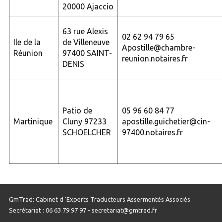
20000 Ajaccio
63 rue Alexis
02 62 94 79 65
Ile de la
de Villeneuve
Apostille@chambre-
Réunion
97400 SAINT-
reunion.notaires.fr
DENIS
Patio de
05 96 60 84 77
Martinique
Cluny 97233
apostille.guichetier@cin-
SCHOELCHER
97400.notaires.fr
GmTrad: Cabinet d 'Experts Traducteurs Assermentés Associés
Secrétariat : 06 63 79 97 97 - secretariat@gmtrad.fr