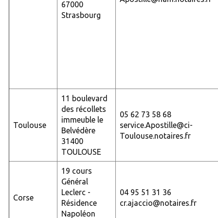
67000
Strasbourg
11 boulevard
des récollets
05 62 73 58 68
immeuble le
Toulouse
service.Apostille@ci-
Belvédère
Toulouse.notaires.fr
31400
TOULOUSE
19 cours
Général
Leclerc -
04 95 51 31 36
Corse
Résidence
cr.ajaccio@notaires.fr
Napoléon