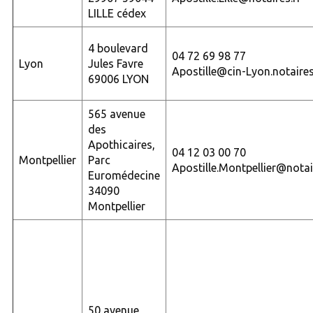
LILLE cédex
4 boulevard
04 72 69 98 77
Lyon
Jules Favre
Apostille@cin-Lyon.notaires
69006 LYON
565 avenue
des
Apothicaires,
04 12 03 00 70
Montpellier
Parc
Apostille.Montpellier@notai
Euromédecine
34090
Montpellier
50 avenue