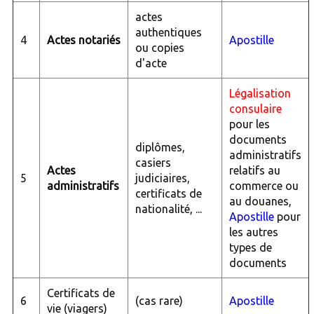
actes
authentiques
4
Actes notariés
Apostille
ou copies
d'acte
Légalisation
consulaire
pour les
documents
diplômes,
administratifs
casiers
Actes
relatifs au
5
judiciaires,
administratifs
commerce ou
certificats de
au douanes,
nationalité, ...
Apostille
pour
les autres
types de
documents
Certificats de
6
(cas rare)
Apostille
vie (viagers)