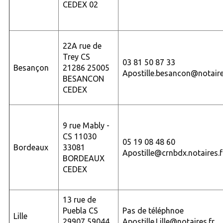
CEDEX 02
22A rue de
Trey CS
03 81 50 87 33
Besançon
21286 25005
Apostille.besancon@notaire
BESANCON
CEDEX
9 rue Mably -
CS 11030
05 19 08 48 60
Bordeaux
33081
Apostille@crnbdx.notaires.f
BORDEAUX
CEDEX
13 rue de
Puebla CS
Pas de téléphnoe
Lille
29907 59044
Apostille.Lille@notaires.fr