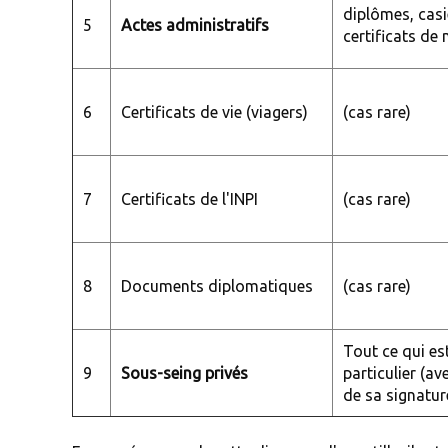
diplômes, casie
5
Actes administratifs
certificats de n
6
Certificats de vie (viagers)
(cas rare)
7
Certificats de l'INPI
(cas rare)
8
Documents diplomatiques
(cas rare)
Tout ce qui es
9
Sous-seing privés
particulier (av
de sa signatur