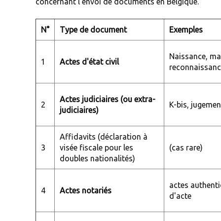
concernant l'envoi de documents en Belgique.
N°
Type de document
Exemples
Naissance, mar
1
Actes d'état civil
reconnaissanc
Actes judiciaires (ou extra-
2
K-bis, jugements
judiciaires)
Affidavits (déclaration à
3
visée fiscale pour les
(cas rare)
doubles nationalités)
actes authent
4
Actes notariés
d'acte