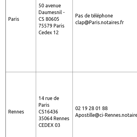
50 avenue
Daumesnil -
Pas de téléphone
Paris
CS 80605
clap@Paris.notaires.fr
75579 Paris
Cedex 12
14 rue de
Paris
02 19 28 01 88
Rennes
CS16436
Apostille@ci-Rennes.notaire
35064 Rennes
CEDEX 03