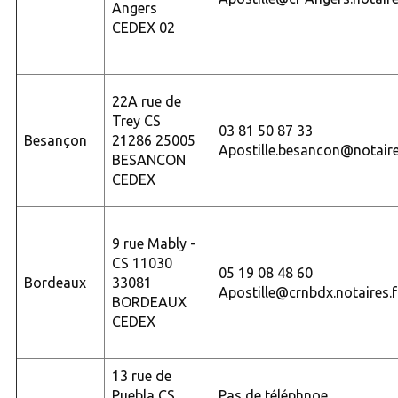
Angers
CEDEX 02
22A rue de
Trey CS
03 81 50 87 33
Besançon
21286 25005
Apostille.besancon@notaire
BESANCON
CEDEX
9 rue Mably -
CS 11030
05 19 08 48 60
Bordeaux
33081
Apostille@crnbdx.notaires.f
BORDEAUX
CEDEX
13 rue de
Puebla CS
Pas de téléphnoe