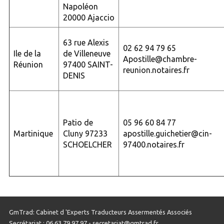
Napoléon
20000 Ajaccio
63 rue Alexis
02 62 94 79 65
Ile de la
de Villeneuve
Apostille@chambre-
Réunion
97400 SAINT-
reunion.notaires.fr
DENIS
Patio de
05 96 60 84 77
Martinique
Cluny 97233
apostille.guichetier@cin-
SCHOELCHER
97400.notaires.fr
GmTrad: Cabinet d 'Experts Traducteurs Assermentés Associés
Secrétariat : 06 63 79 97 97 - secretariat@gmtrad.fr