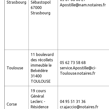
Strasbourg
Sébastopol
Apostille@nam.notaires.fr
67000
Strasbourg
11 boulevard
des récollets
05 62 73 58 68
immeuble le
Toulouse
service.Apostille@ci-
Belvédère
Toulouse.notaires.fr
31400
TOULOUSE
19 cours
Général
Leclerc -
04 95 51 31 36
Corse
Résidence
cr.ajaccio@notaires.fr