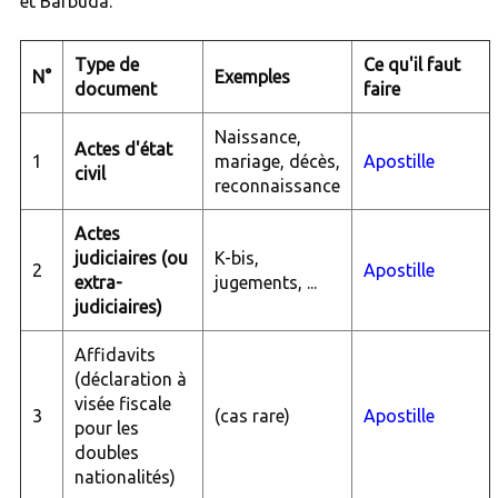
et Barbuda.
Type de
Ce qu'il faut
N°
Exemples
document
faire
Naissance,
Actes d'état
1
mariage, décès,
Apostille
civil
reconnaissance
Actes
judiciaires (ou
K-bis,
2
Apostille
extra-
jugements, ...
judiciaires)
Affidavits
(déclaration à
visée fiscale
3
(cas rare)
Apostille
pour les
doubles
nationalités)