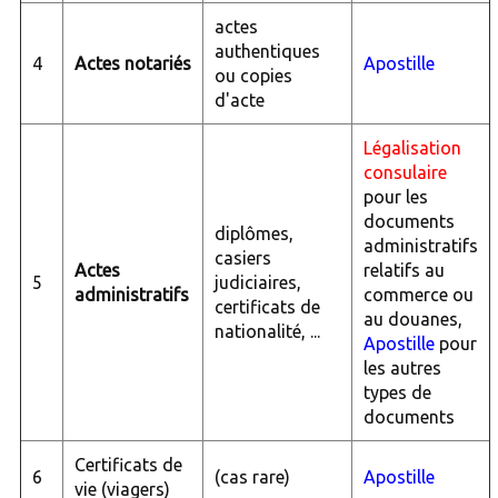
actes
authentiques
4
Actes notariés
Apostille
ou copies
d'acte
Légalisation
consulaire
pour les
documents
diplômes,
administratifs
casiers
Actes
relatifs au
5
judiciaires,
administratifs
commerce ou
certificats de
au douanes,
nationalité, ...
Apostille
pour
les autres
types de
documents
Certificats de
6
(cas rare)
Apostille
vie (viagers)