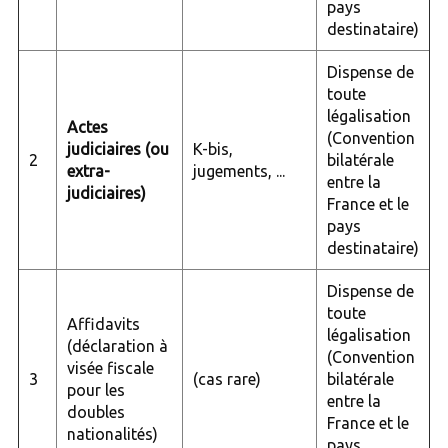
pays
destinataire)
Dispense de
toute
légalisation
Actes
(Convention
judiciaires (ou
K-bis,
2
bilatérale
extra-
jugements, ...
entre la
judiciaires)
France et le
pays
destinataire)
Dispense de
toute
Affidavits
légalisation
(déclaration à
(Convention
visée fiscale
3
(cas rare)
bilatérale
pour les
entre la
doubles
France et le
nationalités)
pays